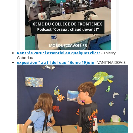
Rentrée 2026 : l'essentiel en quelques clics !
- Thierry
Gaboriau
exposition " au fil de l'eau " 6eme 19 juin
- VANITHA DOVIS