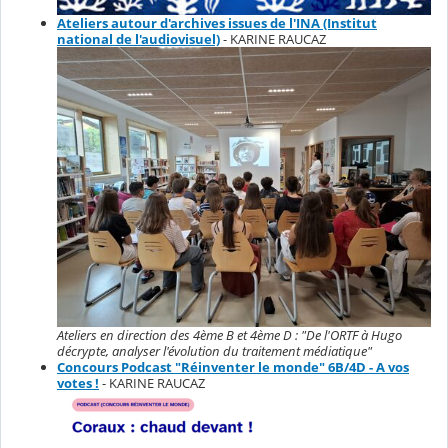
Ateliers autour d'archives issues de l'INA (Institut
national de l'audiovisuel)
- KARINE RAUCAZ
Ateliers en direction des 4ème B et 4ème D : "De l'ORTF à Hugo
décrypte, analyser l'évolution du traitement médiatique"
Concours Podcast "Réinventer le monde" 6B/4D - A vos
votes !
- KARINE RAUCAZ