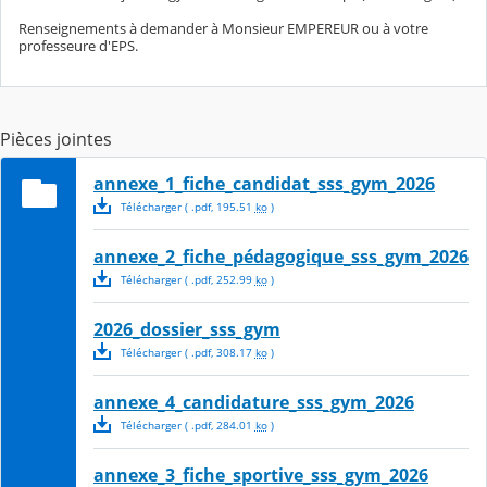
Renseignements à demander à Monsieur EMPEREUR ou à votre
professeure d'EPS.
Pièces jointes
annexe_1_fiche_candidat_sss_gym_2026
Télécharger
( .
pdf
,
195.51
ko
)
annexe_2_fiche_pédagogique_sss_gym_2026
Télécharger
( .
pdf
,
252.99
ko
)
2026_dossier_sss_gym
Télécharger
( .
pdf
,
308.17
ko
)
annexe_4_candidature_sss_gym_2026
Télécharger
( .
pdf
,
284.01
ko
)
annexe_3_fiche_sportive_sss_gym_2026