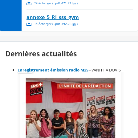
Télécharger
( .
pdf
,
471.71
ko
)
annexe_5_RI_sss_gym
Télécharger
( .
pdf
,
392.26
ko
)
Dernières actualités
Enregistrement émission radio M2S
- VANITHA DOVIS