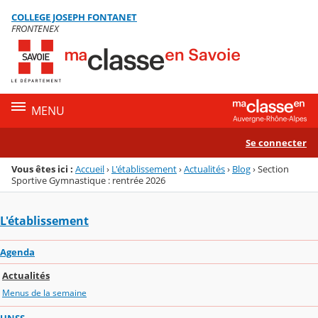
Panneau de gestion des cookies
COLLEGE JOSEPH FONTANET
Menu de la rubrique
Contenu
FRONTENEX
MENU
Se connecter
Vous êtes ici :
Accueil
›
L'établissement
›
Actualités
›
Blog
›
Section
Sportive Gymnastique : rentrée 2026
L'établissement
Agenda
Actualités
Menus de la semaine
UNSS