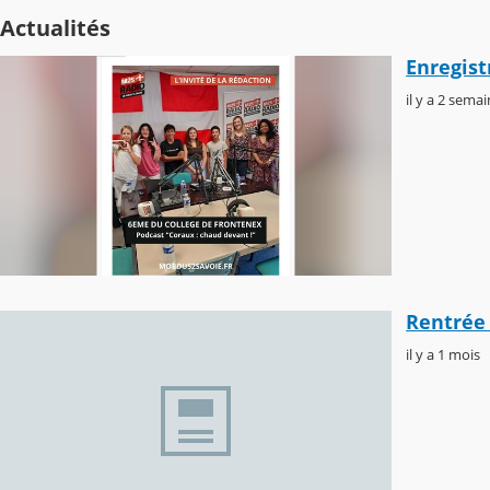
Actualités
Enregis
il y a 2 sema
Rentrée 
il y a 1 mois