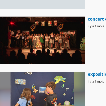
concert 
il y a 1 mois
expositi
il y a 1 mois