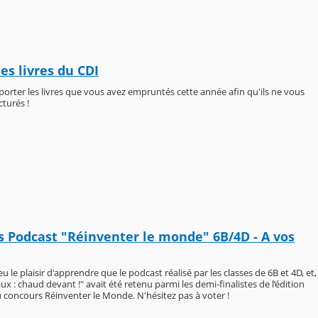
es livres du CDI
porter les livres que vous avez empruntés cette année afin qu'ils ne vous
cturés !
 Podcast "Réinventer le monde" 6B/4D - A vos
 le plaisir d'apprendre que le podcast réalisé par les classes de 6B et 4D, et,
aux : chaud devant !" avait été retenu parmi les demi-finalistes de l’édition
 concours Réinventer le Monde. N'hésitez pas à voter !