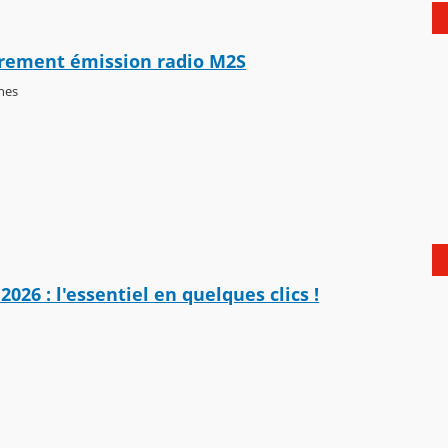
trement émission radio M2S
ines
2026 : l'essentiel en quelques clics !