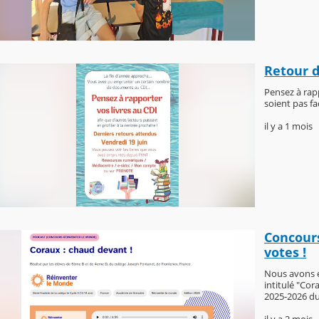
Retour d
Pensez à rap
soient pas fa
il y a 1 mois
Concours
votes !
Nous avons eu
intitulé "Cor
2025-2026 du
il y a 2 mois