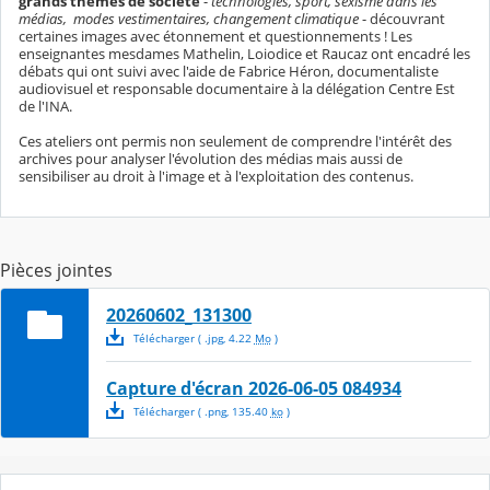
grands thèmes de société
-
technologies, sport, sexisme dans les
médias, modes vestimentaires, changement climatique
- découvrant
certaines images avec étonnement et questionnements ! Les
enseignantes mesdames Mathelin, Loiodice et Raucaz ont encadré les
débats qui ont suivi avec l'aide de Fabrice Héron, documentaliste
audiovisuel et responsable documentaire à la délégation Centre Est
de l'INA.
Ces ateliers ont permis non seulement de comprendre l'intérêt des
archives pour analyser l'évolution des médias mais aussi de
sensibiliser au droit à l'image et à l'exploitation des contenus.
Pièces jointes
20260602_131300
Télécharger
( .
jpg
,
4.22
Mo
)
Capture d'écran 2026-06-05 084934
Télécharger
( .
png
,
135.40
ko
)