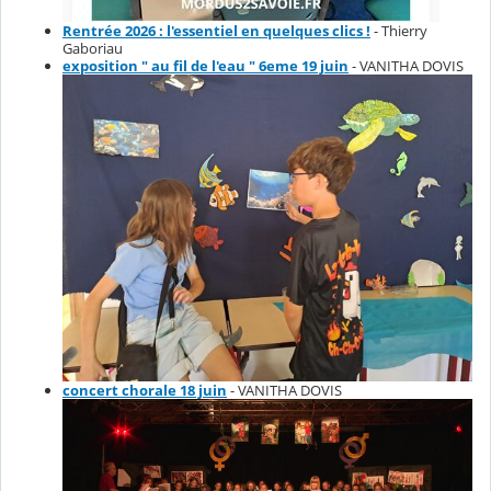
Rentrée 2026 : l'essentiel en quelques clics !
- Thierry
Gaboriau
exposition " au fil de l'eau " 6eme 19 juin
- VANITHA DOVIS
concert chorale 18 juin
- VANITHA DOVIS