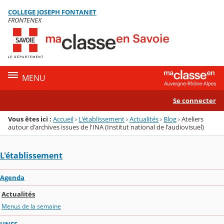
Panneau de gestion des cookies
COLLEGE JOSEPH FONTANET
Menu de la rubrique
Contenu
FRONTENEX
MENU
Se connecter
Vous êtes ici :
Accueil
›
L'établissement
›
Actualités
›
Blog
›
Ateliers
autour d'archives issues de l'INA (Institut national de l'audiovisuel)
L'établissement
Agenda
Actualités
Menus de la semaine
UNSS