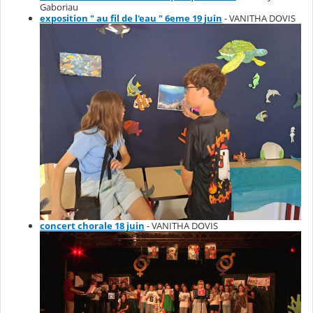
Gaboriau
exposition " au fil de l'eau " 6eme 19 juin
- VANITHA DOVIS
concert chorale 18 juin
- VANITHA DOVIS