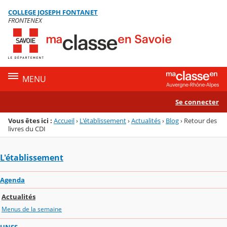
Panneau de gestion des cookies
COLLEGE JOSEPH FONTANET
Menu de la rubrique
Contenu
FRONTENEX
MENU
Se connecter
Vous êtes ici :
Accueil
›
L'établissement
›
Actualités
›
Blog
›
Retour des
livres du CDI
L'établissement
Agenda
Actualités
Menus de la semaine
UNSS