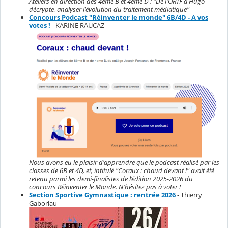
Ateliers en direction des 4ème B et 4ème D : "De l'ORTF à Hugo
décrypte, analyser l'évolution du traitement médiatique"
Concours Podcast "Réinventer le monde" 6B/4D - A vos
votes !
- KARINE RAUCAZ
Nous avons eu le plaisir d'apprendre que le podcast réalisé par les
classes de 6B et 4D, et, intitulé "Coraux : chaud devant !" avait été
retenu parmi les demi-finalistes de l’édition 2025-2026 du
concours Réinventer le Monde. N'hésitez pas à voter !
Section Sportive Gymnastique : rentrée 2026
- Thierry
Gaboriau