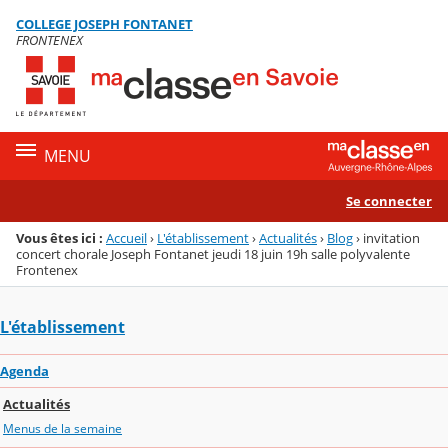
Panneau de gestion des cookies
COLLEGE JOSEPH FONTANET
Menu de la rubrique
Contenu
FRONTENEX
MENU
Se connecter
Vous êtes ici :
Accueil
›
L'établissement
›
Actualités
›
Blog
›
invitation
concert chorale Joseph Fontanet jeudi 18 juin 19h salle polyvalente
Frontenex
L'établissement
Agenda
Actualités
Menus de la semaine