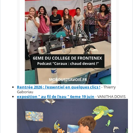
Rentrée 2026 : l'essentiel en quelques clics !
- Thierry
Gaboriau
exposition " au fil de l'eau " 6eme 19 juin
- VANITHA DOVIS