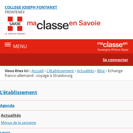
Panneau de gestion des cookies
COLLEGE JOSEPH FONTANET
Menu de la rubrique
Contenu
FRONTENEX
MENU
Se connecter
Vous êtes ici :
Accueil
›
L'établissement
›
Actualités
›
Blog
›
Echange
franco-allemand : voyage à Strasbourg
L'établissement
Agenda
Actualités
Menus de la semaine
UNSS