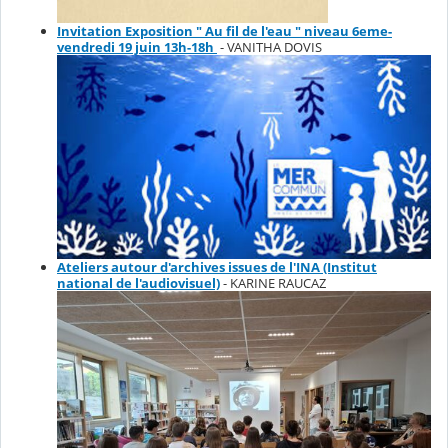
Invitation Exposition " Au fil de l'eau " niveau 6eme-
vendredi 19 juin 13h-18h
- VANITHA DOVIS
Ateliers autour d'archives issues de l'INA (Institut
national de l'audiovisuel)
- KARINE RAUCAZ