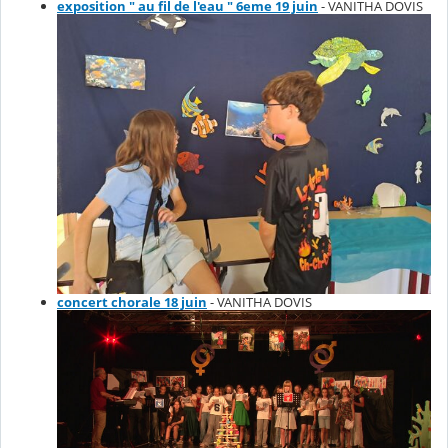
exposition " au fil de l'eau " 6eme 19 juin
- VANITHA DOVIS
concert chorale 18 juin
- VANITHA DOVIS