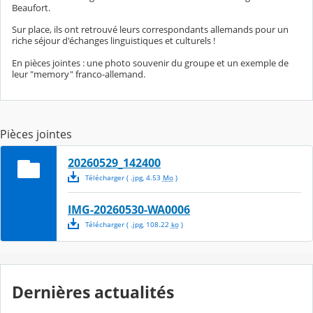
Beaufort.
Sur place, ils ont retrouvé leurs correspondants allemands pour un
riche séjour d'échanges linguistiques et culturels !
En pièces jointes : une photo souvenir du groupe et un exemple de
leur "memory" franco-allemand.
Pièces jointes
20260529_142400
Télécharger
( .
jpg
,
4.53
Mo
)
IMG-20260530-WA0006
Télécharger
( .
jpg
,
108.22
ko
)
Dernières actualités