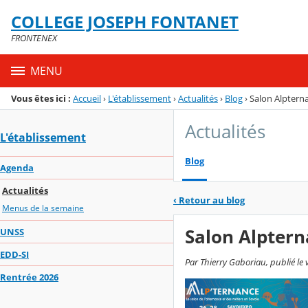
Panneau de gestion des cookies
COLLEGE JOSEPH FONTANET
Menu de la rubrique
Contenu
FRONTENEX
MENU
Vous êtes ici :
Accueil
›
L'établissement
›
Actualités
›
Blog
›
Salon Alptern
Actualités
L'établissement
Blog
Agenda
Actualités
‹
Retour au blog
Menus de la semaine
Salon Alpter
UNSS
EDD-SI
Par Thierry Gaboriau, publié le
Rentrée 2026