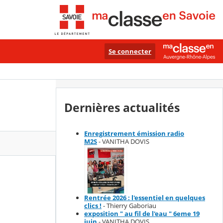
Se connecter
Dernières actualités
Enregistrement émission radio
M2S
- VANITHA DOVIS
s
Rentrée 2026 : l'essentiel en quelques
clics !
- Thierry Gaboriau
exposition " au fil de l'eau " 6eme 19
juin
- VANITHA DOVIS