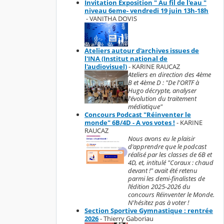
Invitation Exposition " Au fil de l'eau "
niveau 6eme- vendredi 19 juin 13h-18h
- VANITHA DOVIS
Ateliers autour d'archives issues de
l'INA (Institut national de
l'audiovisuel)
- KARINE RAUCAZ
Ateliers en direction des 4ème
B et 4ème D : "De l'ORTF à
Hugo décrypte, analyser
l'évolution du traitement
médiatique"
Concours Podcast "Réinventer le
monde" 6B/4D - A vos votes !
- KARINE
RAUCAZ
Nous avons eu le plaisir
d'apprendre que le podcast
réalisé par les classes de 6B et
4D, et, intitulé "Coraux : chaud
devant !" avait été retenu
parmi les demi-finalistes de
l’édition 2025-2026 du
concours Réinventer le Monde.
N'hésitez pas à voter !
Section Sportive Gymnastique : rentrée
2026
- Thierry Gaboriau