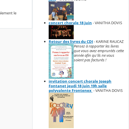
alement le
concert chorale 18 juin
- VANITHA DOVIS
Retour des livres du CDI
- KARINE RAUCAZ
Pensez à rapporter les livres
que vous avez empruntés cette
année afin qu'ils ne vous
soient pas facturés !
invitation concert chorale Joseph
Fontanet jeudi 18 juin 19h salle
polyvalente Frontenex
- VANITHA DOVIS