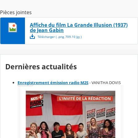
Pièces jointes
Affiche du film La Grande Illusion (1937)
de Jean Gabin
Télécharger
( .
png
,
709.10
ko
)
Dernières actualités
Enregistrement émission radio M2S
- VANITHA DOVIS