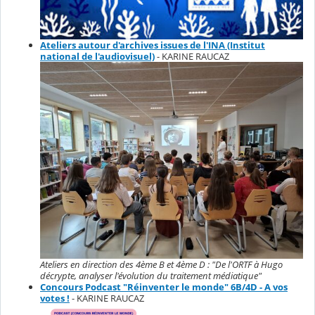
Ateliers autour d'archives issues de l'INA (Institut
national de l'audiovisuel)
- KARINE RAUCAZ
Ateliers en direction des 4ème B et 4ème D : "De l'ORTF à Hugo
décrypte, analyser l'évolution du traitement médiatique"
Concours Podcast "Réinventer le monde" 6B/4D - A vos
votes !
- KARINE RAUCAZ