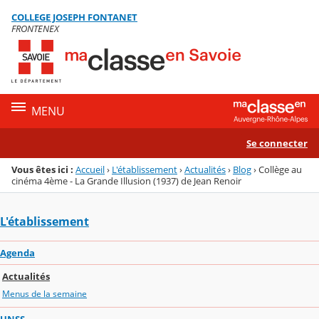
Panneau de gestion des cookies
COLLEGE JOSEPH FONTANET
Menu de la rubrique
Contenu
FRONTENEX
MENU
Se connecter
Vous êtes ici :
Accueil
›
L'établissement
›
Actualités
›
Blog
›
Collège au
cinéma 4ème - La Grande Illusion (1937) de Jean Renoir
L'établissement
Agenda
Actualités
Menus de la semaine
UNSS