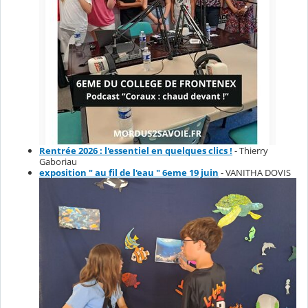
Rentrée 2026 : l'essentiel en quelques clics !
- Thierry
Gaboriau
exposition " au fil de l'eau " 6eme 19 juin
- VANITHA DOVIS