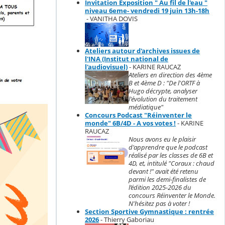
Invitation Exposition " Au fil de l'eau "
niveau 6eme- vendredi 19 juin 13h-18h
- VANITHA DOVIS
Ateliers autour d'archives issues de
l'INA (Institut national de
l'audiovisuel)
- KARINE RAUCAZ
Ateliers en direction des 4ème
B et 4ème D : "De l'ORTF à
Hugo décrypte, analyser
l'évolution du traitement
médiatique"
Concours Podcast "Réinventer le
monde" 6B/4D - A vos votes !
- KARINE
RAUCAZ
Nous avons eu le plaisir
d'apprendre que le podcast
réalisé par les classes de 6B et
4D, et, intitulé "Coraux : chaud
devant !" avait été retenu
parmi les demi-finalistes de
l’édition 2025-2026 du
concours Réinventer le Monde.
N'hésitez pas à voter !
Section Sportive Gymnastique : rentrée
2026
- Thierry Gaboriau