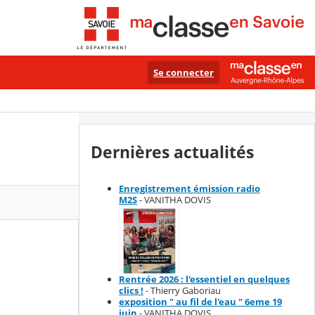
Se connecter
Dernières actualités
Enregistrement émission radio
M2S
- VANITHA DOVIS
Rentrée 2026 : l'essentiel en quelques
clics !
- Thierry Gaboriau
exposition " au fil de l'eau " 6eme 19
juin
- VANITHA DOVIS