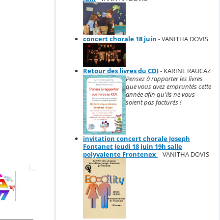
concert chorale 18 juin
- VANITHA DOVIS
Retour des livres du CDI
- KARINE RAUCAZ
Pensez à rapporter les livres
que vous avez empruntés cette
année afin qu'ils ne vous
soient pas facturés !
invitation concert chorale Joseph
Fontanet jeudi 18 juin 19h salle
polyvalente Frontenex
- VANITHA DOVIS