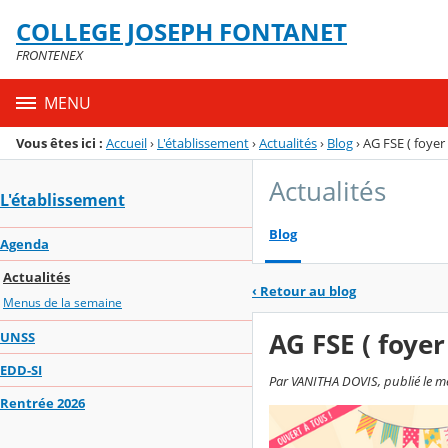
Panneau de gestion des cookies
COLLEGE JOSEPH FONTANET
Menu de la rubrique
Contenu
FRONTENEX
MENU
Vous êtes ici :
Accueil
›
L'établissement
›
Actualités
›
Blog
›
AG FSE ( foyer
Actualités
L'établissement
Blog
Agenda
Actualités
‹
Retour au blog
Menus de la semaine
AG FSE ( foyer
UNSS
EDD-SI
Par VANITHA DOVIS, publié le mer
Rentrée 2026