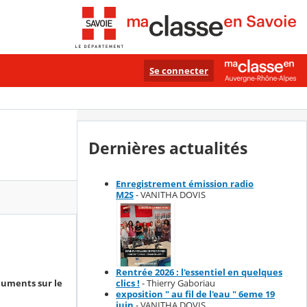
Se connecter
Dernières actualités
Enregistrement émission radio
M2S
- VANITHA DOVIS
Rentrée 2026 : l'essentiel en quelques
cuments sur le
clics !
- Thierry Gaboriau
exposition " au fil de l'eau " 6eme 19
juin
- VANITHA DOVIS