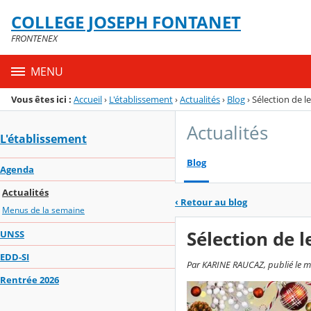
Panneau de gestion des cookies
COLLEGE JOSEPH FONTANET
Menu de la rubrique
Contenu
FRONTENEX
MENU
Vous êtes ici :
Accueil
›
L'établissement
›
Actualités
›
Blog
›
Sélection de l
Actualités
L'établissement
Blog
Agenda
Actualités
‹
Retour au blog
Menus de la semaine
Sélection de l
UNSS
EDD-SI
Par KARINE RAUCAZ, publié le m
Rentrée 2026