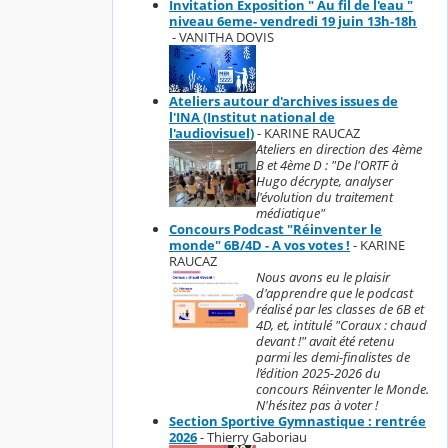
Invitation Exposition " Au fil de l'eau "
niveau 6eme- vendredi 19 juin 13h-18h
- VANITHA DOVIS
Ateliers autour d'archives issues de
l'INA (Institut national de
l'audiovisuel)
- KARINE RAUCAZ
Ateliers en direction des 4ème
B et 4ème D : "De l'ORTF à
Hugo décrypte, analyser
l'évolution du traitement
médiatique"
Concours Podcast "Réinventer le
monde" 6B/4D - A vos votes !
- KARINE
RAUCAZ
Nous avons eu le plaisir
d'apprendre que le podcast
réalisé par les classes de 6B et
4D, et, intitulé "Coraux : chaud
devant !" avait été retenu
parmi les demi-finalistes de
l’édition 2025-2026 du
concours Réinventer le Monde.
N'hésitez pas à voter !
Section Sportive Gymnastique : rentrée
2026
- Thierry Gaboriau