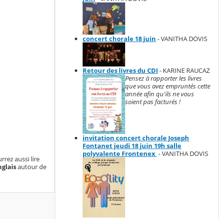
concert chorale 18 juin
- VANITHA DOVIS
Retour des livres du CDI
- KARINE RAUCAZ
Pensez à rapporter les livres
que vous avez empruntés cette
année afin qu'ils ne vous
soient pas facturés !
invitation concert chorale Joseph
Fontanet jeudi 18 juin 19h salle
polyvalente Frontenex
- VANITHA DOVIS
rrez aussi lire
glais
autour de