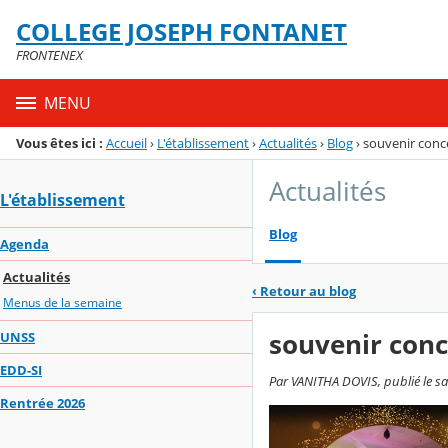
Panneau de gestion des cookies
COLLEGE JOSEPH FONTANET
Menu de la rubrique
Contenu
FRONTENEX
MENU
Vous êtes ici :
Accueil
›
L'établissement
›
Actualités
›
Blog
›
souvenir conc
Actualités
L'établissement
Blog
Agenda
Actualités
‹
Retour au blog
Menus de la semaine
souvenir conc
UNSS
EDD-SI
Par VANITHA DOVIS, publié le s
Rentrée 2026