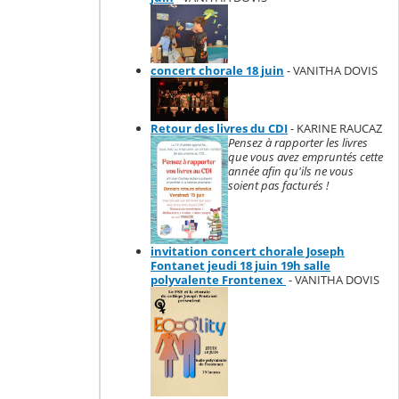
concert chorale 18 juin
- VANITHA DOVIS
Retour des livres du CDI
- KARINE RAUCAZ
Pensez à rapporter les livres
que vous avez empruntés cette
année afin qu'ils ne vous
soient pas facturés !
invitation concert chorale Joseph
Fontanet jeudi 18 juin 19h salle
polyvalente Frontenex
- VANITHA DOVIS