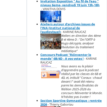
Invitation Exposition " Au fil de l'eau "
niveau 6eme- vendredi 19 juin 13h-18h
- VANITHA DOVIS
Ateliers autour d'archives issues de
l'INA (Institut national de
l'audiovisuel)
- KARINE RAUCAZ
Ateliers en direction des 4ème
B et 4ème D : "De l'ORTF à
Hugo décrypte, analyser
l'évolution du traitement
médiatique"
Concours Podcast "Réinventer le
monde" 6B/4D - A vos votes !
- KARINE
RAUCAZ
Nous avons eu le plaisir
d'apprendre que le podcast
réalisé par les classes de 6B et
4D, et, intitulé "Coraux : chaud
devant !" avait été retenu
parmi les demi-finalistes de
l’édition 2025-2026 du
concours Réinventer le Monde.
N'hésitez pas à voter !
Section Sportive Gymnastique : rentrée
2026
- Thierry Gaboriau