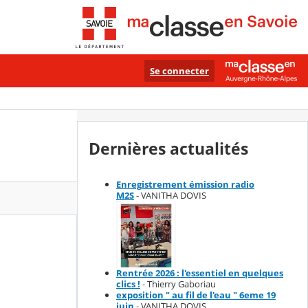
Se connecter
Dernières actualités
Enregistrement émission radio
M2S
- VANITHA DOVIS
Rentrée 2026 : l'essentiel en quelques
clics !
- Thierry Gaboriau
exposition " au fil de l'eau " 6eme 19
juin
- VANITHA DOVIS