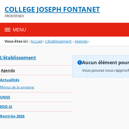
Panneau de gestion des cookies
COLLEGE JOSEPH FONTANET
Menu de la rubrique
Contenu
FRONTENEX
MENU
Vous êtes ici :
Accueil
›
L'établissement
›
Agenda
›
L'établissement
Aucun élément pour l
Agenda
Vous pouvez vous rapproche
Actualités
Menus de la semaine
UNSS
EDD-SI
Rentrée 2026