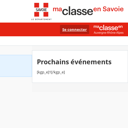
Se connecter
Prochains événements
[kgp_e]1[/kgp_e]