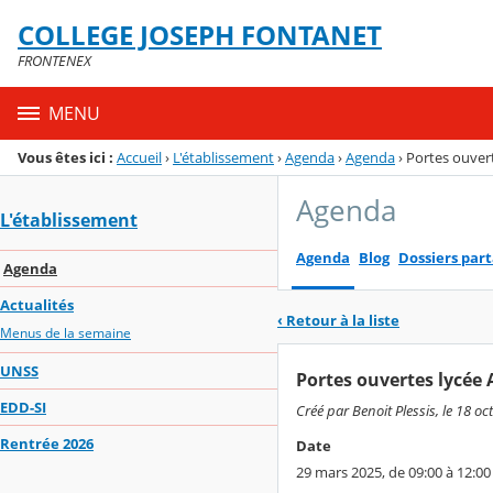
Panneau de gestion des cookies
COLLEGE JOSEPH FONTANET
Menu de la rubrique
Contenu
FRONTENEX
MENU
Vous êtes ici :
Accueil
›
L'établissement
›
Agenda
›
Agenda
›
Portes ouver
Agenda
L'établissement
Agenda
Blog
Dossiers par
Agenda
Actualités
‹ Retour à la liste
Menus de la semaine
UNSS
Portes ouvertes lycée 
EDD-SI
Créé par Benoit Plessis, le 18 oc
Rentrée 2026
Date
29 mars 2025, de 09:00 à 12:00