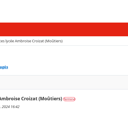
tes lycée Ambroise Croizat (Moûtiers)
tagés
Ambroise Croizat (Moûtiers)
Terminé
t. 2024 16:42