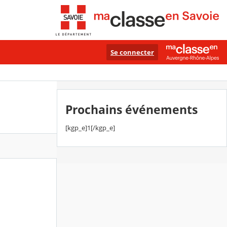
Se connecter
Prochains événements
[kgp_e]1[/kgp_e]